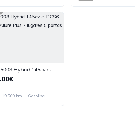
nteira
Tração dianteira
Peugeot 5008 Hybrid 145cv e-DCS6 (Automatic) Allure Plus 7 lugares 5 portas
,00€
19.500 km
Gasolina
nteira