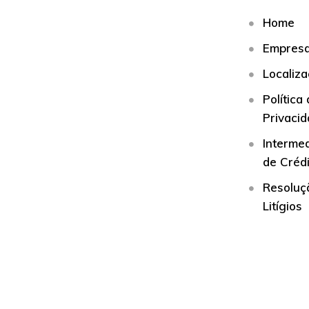
Home
Empres
Localiz
Política
Privaci
Interme
de Créd
Resoluç
Litígios