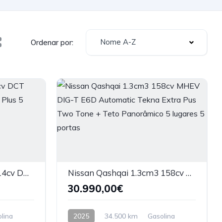
Nome A-Z
Ordenar por:
Nissan Juke Ice DIG-T 114cv DCT (Caixa Automática) N-Design Plus 5 lugares 5 portas
Nissan Qashqai 1.3cm3 158cv MHEV DIG-T E6D Automatic Tekna Extra Pus Two Tone + Teto Panorâmico 5 lugares 5 portas
30.990,00€
lina
2025
34.500 km
Gasolina