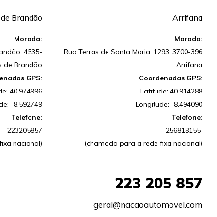
 de Brandão
Arrifana
Morada:
Morada:
randão, 4535-
Rua Terras de Santa Maria, 1293, 3700-396
s de Brandão
Arrifana
enadas GPS:
Coordenadas GPS:
de: 40.974996
Latitude: 40.914288
de: -8.592749
Longitude: -8.494090
Telefone:
Telefone:
223205857
256818155
ixa nacional)
(chamada para a rede fixa nacional)
+351
223 205 857
geral@nacaoautomovel.com