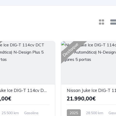
Destaque
Nissan Juke Ice DIG-T 114cv DCT (Caixa Automática) N-Design Plus 5 lugares 5 portas
,00€
21.990,00€
25.500 km
Gasolina
2025
28.500 km
Gaso