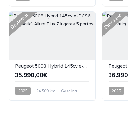
Tração dianteira
Tração dia
Destaque
Destaque
Peugeot 5008 Hybrid 145cv e-DCS6 (Automatic) Allure Plus 7 lugares 5 portas
35.990,00€
36.990
2025
24.500 km
Gasolina
2025
Tração dianteira
Tração dia