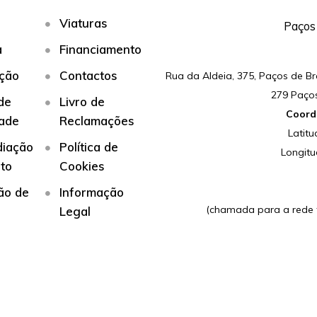
Viaturas
Paços
a
Financiamento
ação
Contactos
Rua da Aldeia, 375, Paços de B
279 Paço
 de
Livro de
Coord
dade
Reclamações
Latitu
diação
Política de
Longitu
ito
Cookies
ão de
Informação
(chamada para a rede f
Legal