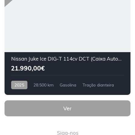
Nissan Juke Ice DIG-T 114cv DCT (Caixa Automática) N-Design Plus 5 lugares 5 portas
21.990,00€
2025
28.500 km
Gasolina
Tração dianteira
Ver
Siga-nos