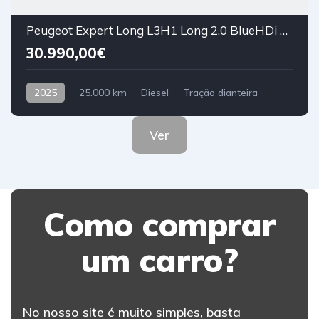
Peugeot Expert Long L3H1 Long 2.0 BlueHDi CVM6 (6 vel.) 145cv Plus 3 lugares 5 (2+3) portas
30.990,00€
2025
25.000 km
Diesel
Tração dianteira
Ver
Como comprar
um carro?
No nosso site é muito simples, basta